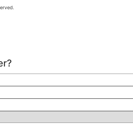
erved.
er?