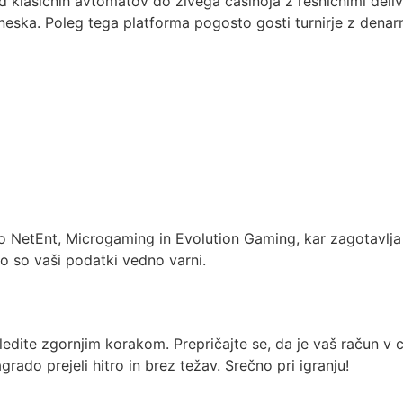
d klasičnih avtomatov do živega casinoja z resničnimi deliv
eska. Poleg tega platforma pogosto gosti turnirje z denarn
 so NetEnt, Microgaming in Evolution Gaming, kar zagotavlj
to so vaši podatki vedno varni.
edite zgornjim korakom. Prepričajte se, da je vaš račun v celo
rado prejeli hitro in brez težav. Srečno pri igranju!