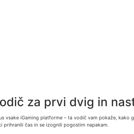
odič za prvi dvig in nas
kus vsake iGaming platforme – ta vodič vam pokaže, kako ga 
ki prihranili čas in se izognili pogostim napakam.