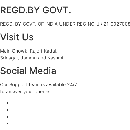
REGD.BY GOVT.
REGD. BY GOVT. OF INDIA UNDER REG NO. JK-21-002700
Visit Us
Main Chowk, Rajori Kadal,
Srinagar, Jammu and Kashmir
Social Media
Our Support team is available 24/7
to answer your queries.