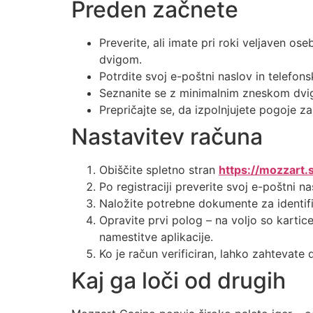
Preden začnete
Preverite, ali imate pri roki veljaven 
dvigom.
Potrdite svoj e-poštni naslov in telefon
Seznanite se z minimalnim zneskom dviga
Prepričajte se, da izpolnjujete pogoje 
Nastavitev računa
Obiščite spletno stran
https://mozzart.s
Po registraciji preverite svoj e-poštni 
Naložite potrebne dokumente za identifi
Opravite prvi polog – na voljo so karti
namestitve aplikacije.
Ko je račun verificiran, lahko zahtevate 
Kaj ga loči od drugih