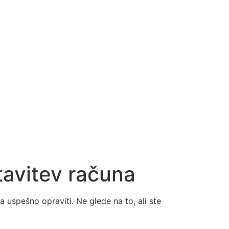
tavitev računa
uspešno opraviti. Ne glede na to, ali ste