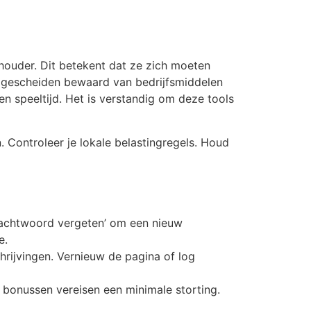
thouder. Dit betekent dat ze zich moeten
dt gescheiden bewaard van bedrijfsmiddelen
 en speeltijd. Het is verstandig om deze tools
 Controleer je lokale belastingregels. Houd
Wachtwoord vergeten’ om een nieuw
e.
hrijvingen. Vernieuw de pagina of log
bonussen vereisen een minimale storting.