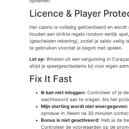
opnemen.
Licence & Player Prote
Het casino is volledig gelicentieerd en word
houden aan strikte regels rondom eerlijk spe
(gescheiden rekening), zodat je saldo veilig is
te gebruiken voordat je begint met spelen.
Let op:
Winsten uit een vergunning in Curaçao
altijd je speelgeschiedenis bij voor eigen admi
Fix It Fast
Ik kan niet inloggen:
Controleer of je d
wachtwoord aan te vragen. Als het prob
Mijn storting wordt niet weergegeven:
opnieuw in. Neem na 30 minuten contact 
Bonus is niet geactiveerd:
Heb je de be
Controleer de voorwaarden op de promo