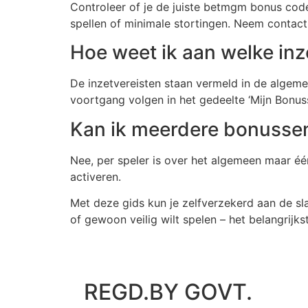
Controleer of je de juiste betmgm bonus code
spellen of minimale stortingen. Neem contact
Hoe weet ik aan welke inz
De inzetvereisten staan vermeld in de algeme
voortgang volgen in het gedeelte ‘Mijn Bonuss
Kan ik meerdere bonussen
Nee, per speler is over het algemeen maar éé
activeren.
Met deze gids kun je zelfverzekerd aan de sla
of gewoon veilig wilt spelen – het belangrijks
REGD.BY GOVT.