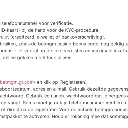
 telefoonnummer voor verificatie.
 ID‑kaart) bij de hand voor de KYC‑procedure.
uikt (creditcard, e‑wallet of bankoverschrijving).
ebruiken, zoals de betmgm casino bonus code, nog geldig zi
nus – let vooral op de inzetvereisten en maximale inzette
; online gokken moet leuk blijven.
//betmgm.gr.com/
en klik op ‘Registreren’.
geboortedatum, adres en e‑mail. Gebruik dezelfde gegevens 
achtwoord. Gebruik een uniek wachtwoord dat je nergens a
 je ontvangt. Soms moet je ook je telefoonnummer verifiëre
 of direct na de registratie. Voor de actuele betmgm bonu
omstpakket te activeren. Houd er rekening mee dat sommig