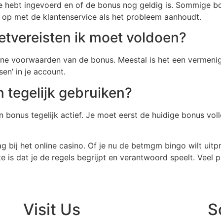
 hebt ingevoerd en of de bonus nog geldig is. Sommige bon
 op met de klantenservice als het probleem aanhoudt.
etvereisten ik moet voldoen?
ne voorwaarden van de bonus. Meestal is het een vermenigv
en’ in je account.
 tegelijk gebruiken?
n bonus tegelijk actief. Je moet eerst de huidige bonus vo
g bij het online casino. Of je nu de betmgm bingo wilt uitp
te is dat je de regels begrijpt en verantwoord speelt. Veel 
Visit Us
S