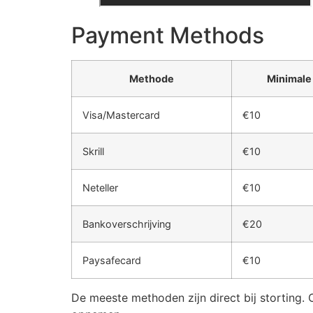
Payment Methods
Methode
Minimale 
Visa/Mastercard
€10
Skrill
€10
Neteller
€10
Bankoverschrijving
€20
Paysafecard
€10
De meeste methoden zijn direct bij storting