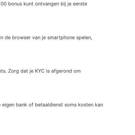
200 bonus kunt ontvangen bij je eerste
 in de browser van je smartphone spelen,
ets. Zorg dat je KYC is afgerond om
e eigen bank of betaaldienst soms kosten kan