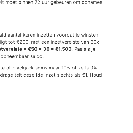
. Dit moet binnen 72 uur gebeuren om opnames
ld aantal keren inzetten voordat je winsten
ijgt tot €200, met een inzetvereiste van 30x
etvereiste = €50 × 30 = €1.500
. Pas als je
 opneembaar saldo.
ette of blackjack soms maar 10% of zelfs 0%
jdrage telt dezelfde inzet slechts als €1. Houd