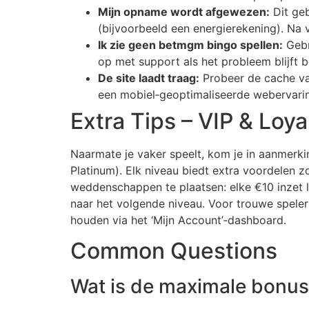
Mijn opname wordt afgewezen:
Dit geb
(bijvoorbeeld een energierekening). Na 
Ik zie geen betmgm bingo spellen:
Gebru
op met support als het probleem blijft b
De site laadt traag:
Probeer de cache van
een mobiel‑geoptimaliseerde webervarin
Extra Tips – VIP & Loy
Naarmate je vaker speelt, kom je in aanmerki
Platinum). Elk niveau biedt extra voordelen
weddenschappen te plaatsen: elke €10 inzet le
naar het volgende niveau. Voor trouwe speler
houden via het ‘Mijn Account’‑dashboard.
Common Questions
Wat is de maximale bonus