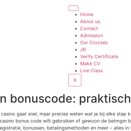
Home
About us
Contact
Admission
Our Courses
JR
Verify Certificate
Make CV
Live Class
X
 bonuscode: praktisch
asino gaat snel, maar precies weten wat je bij elke stap ku
asino bonus code wilt gebruiken of gewoon de betmgm bon
egistratie, bonussen, betalingsmethoden en meer – alles in