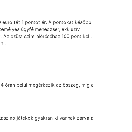
0 euró tét 1 pontot ér. A pontokat később
személyes ügyfélmenedzser, exkluzív
 Az ezüst szint eléréséhez 100 pont kell,
ni.
 24 órán belül megérkezik az összeg, míg a
kaszinó játékok gyakran ki vannak zárva a