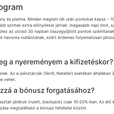
rogram
any és platina. Minden megtett tét után pontokat kapsz – 1
b szintek extra előnyökkel járnak: magasabb napi limit, 
éshez az utolsó 30 napban összegyűjtött pontok számítanak.
k havonta nullázódnak, ezért érdemes folyamatosan játsza
eg a nyereményem a kifizetéskor?
gnek. Az e-pénztárcák (Skrill, Neteller) esetében általában
e vehet.
ozzá a bónusz forgatásához?
tali játékok (rulett, blackjack) csak 10-20%-ban. Az élő 
zása megtalálható a bónusz feltételei között.