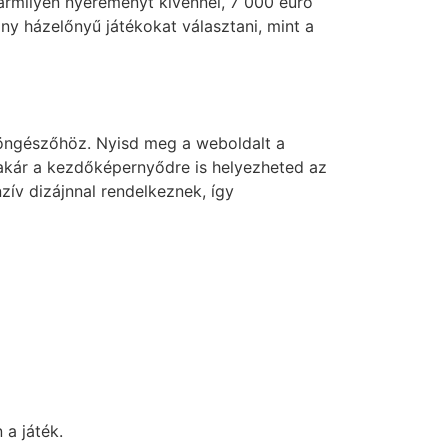
bármilyen nyereményt kivennél, 7 000 euró
ny házelőnyű játékokat választani, mint a
böngészőhöz. Nyisd meg a weboldalt a
akár a kezdőképernyődre is helyezheted az
zív dizájnnal rendelkeznek, így
 a játék.