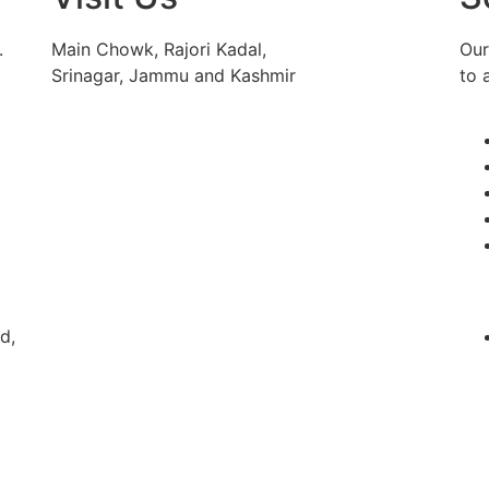
.
Main Chowk, Rajori Kadal,
Our
Srinagar, Jammu and Kashmir
to 
d,