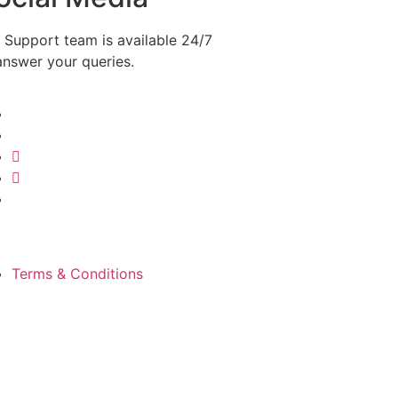
 Support team is available 24/7
answer your queries.
Terms & Conditions