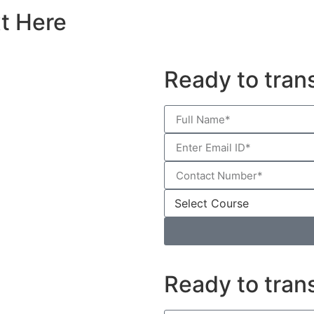
t Here
Ready to tran
Ready to tran