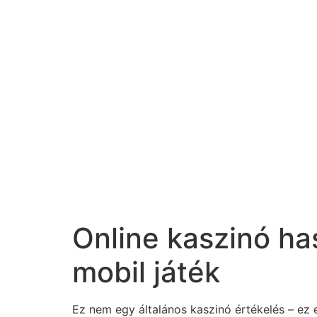
Online kaszinó ha
mobil játék
Ez nem egy általános kaszinó értékelés – ez