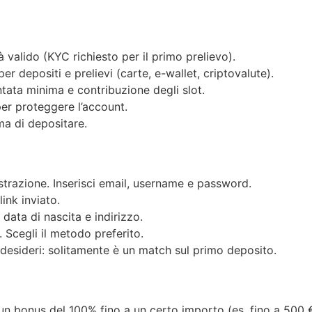
 valido (KYC richiesto per il primo prelievo).
 depositi e prelievi (carte, e-wallet, criptovalute).
tata minima e contribuzione degli slot.
per proteggere l’account.
ma di depositare.
istrazione. Inserisci email, username e password.
ink inviato.
ata di nascita e indirizzo.
 Scegli il metodo preferito.
desideri: solitamente è un match sul primo deposito.
un bonus del 100% fino a un certo importo (es. fino a 500 