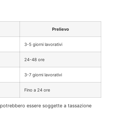
Prelievo
3-5 giorni lavorativi
24-48 ore
3-7 giorni lavorativi
Fino a 24 ore
e potrebbero essere soggette a tassazione