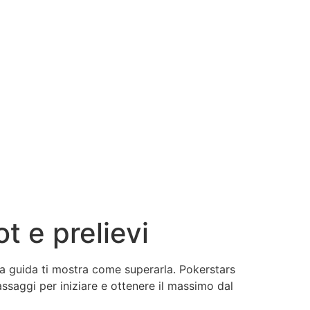
t e prelievi
ta guida ti mostra come superarla. Pokerstars
ssaggi per iniziare e ottenere il massimo dal