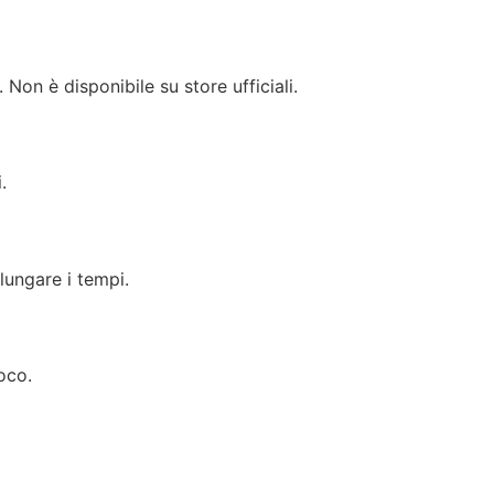
Non è disponibile su store ufficiali.
.
lungare i tempi.
oco.