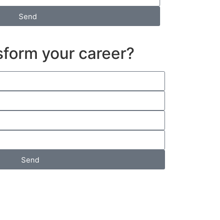
Send
sform your career?
Send