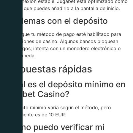
tener conexión estable. Jugabet está optimizado como
PWA, así que puedes añadirlo a la pantalla de inicio.
Problemas con el depósito
Verifica que tu método de pago esté habilitado para
transacciones de casino. Algunos bancos bloquean
estos pagos; intenta con un monedero electrónico o
criptomoneda.
Respuestas rápidas
¿Cuál es el depósito mínimo en
Jugabet Casino?
El depósito mínimo varía según el método, pero
generalmente es de 10 EUR.
¿Cómo puedo verificar mi