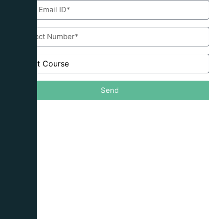
Send
Thank you
Your form has been successfully submitted.