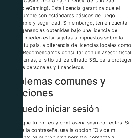
Jugabet Casino opera bajo licencia de Curazao
(Curacao eGaming). Esta licencia garantiza que el
casino cumple con estándares básicos de juego
responsable y seguridad. Sin embargo, ten en cuenta
que las ganancias obtenidas bajo una licencia de
Curazao pueden estar sujetas a impuestos sobre la
renta en tu país, a diferencia de licencias locales como
la MGA. Recomendamos consultar con un asesor fiscal
local. Además, el sitio utiliza cifrado SSL para proteger
tus datos personales y financieros.
Problemas comunes y
soluciones
No puedo iniciar sesión
Verifica que tu correo y contraseña sean correctos. Si
olvidaste la contraseña, usa la opción “Olvidé mi
contraseña”. Si el problema persiste, contacta al